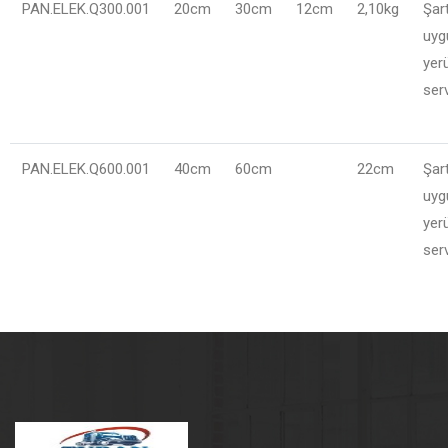
PAN.ELEK.Q300.001
20cm
30cm
12cm
2,10kg
Şar
uyg
yer
ser
PAN.ELEK.Q600.001
40cm
60cm
22cm
Şar
uyg
yer
ser